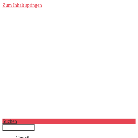
Zum Inhalt springen
Suchen
Primäres Menü
Filmkunstwochen München