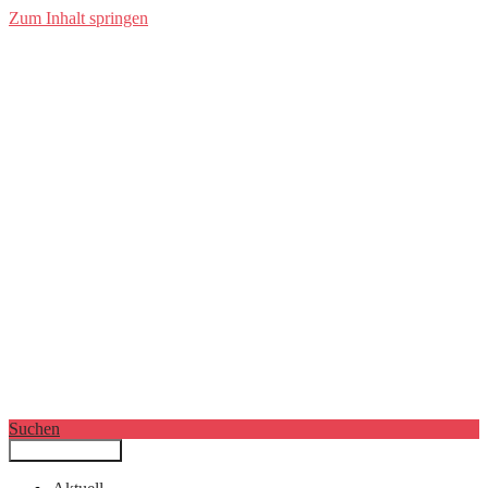
Zum Inhalt springen
Suchen
Primäres Menü
Filmkunstwochen München