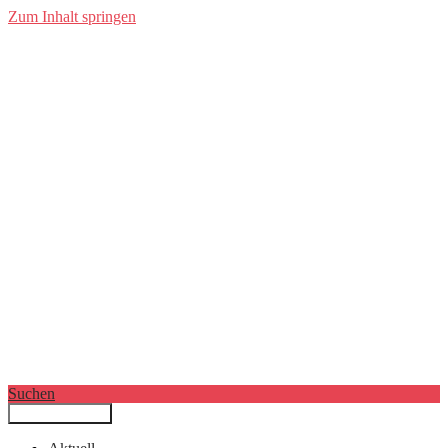
Zum Inhalt springen
Suchen
Primäres Menü
Filmkunstwochen München